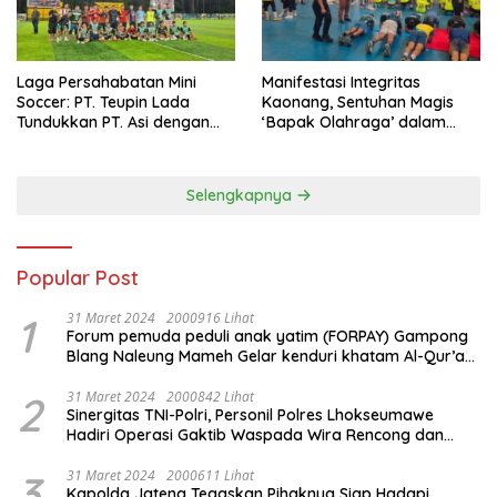
Laga Persahabatan Mini
Manifestasi Integritas
Soccer: PT. Teupin Lada
Kaonang, Sentuhan Magis
Tundukkan PT. Asi dengan
‘Bapak Olahraga’ dalam
Skor 2-0
Modernisasi Atlet Pelajar
Kota Tangerang
Selengkapnya
Popular Post
1
31 Maret 2024
2000916 Lihat
Forum pemuda peduli anak yatim (FORPAY) Gampong
Blang Naleung Mameh Gelar kenduri khatam Al-Qur’an
& Santunan Yatim-Piatu
2
31 Maret 2024
2000842 Lihat
Sinergitas TNI-Polri, Personil Polres Lhokseumawe
Hadiri Operasi Gaktib Waspada Wira Rencong dan
Yustisi Citra Wira Rencong
3
31 Maret 2024
2000611 Lihat
Kapolda Jateng Tegaskan Pihaknya Siap Hadapi