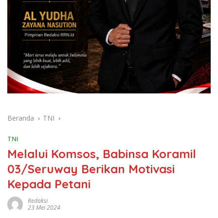
Beranda
TNI
TNI
Melalui Komsos, Babinsa Koramil
03/Seruway Berikan Motivasi
Kepada Petani
Redaksi
23 Mei 2024