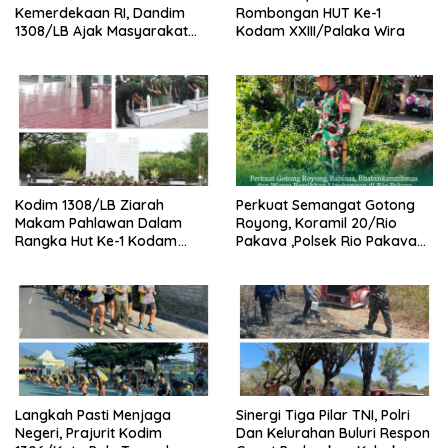
Kemerdekaan RI, Dandim
Rombongan HUT Ke-1
1308/LB Ajak Masyarakat
Kodam XXIII/Palaka Wira
Kibarkan Bendera Merah
Putih
Kodim 1308/LB Ziarah
Perkuat Semangat Gotong
Makam Pahlawan Dalam
Royong, Koramil 20/Rio
Rangka Hut Ke-1 Kodam
Pakava ,Polsek Rio Pakava
XXIII/Palaka Wira Tahun
Dan Masyarakat Bersihkan
2026
Lingkungan Desa Pancasila
Mukti
Langkah Pasti Menjaga
Sinergi Tiga Pilar TNI, Polri
Negeri, Prajurit Kodim
Dan Kelurahan Buluri Respon