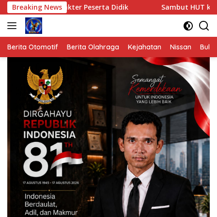
Langsung
akter Peserta Didik
Breaking News
Sambut HUT ke-81 Kemerdekaan RI
ke
konten
Berita Otomotif
Berita Olahraga
Kejahatan
Nissan
Bulut