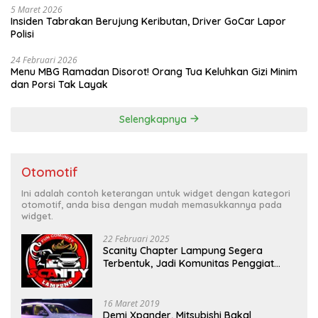
5 Maret 2026
Insiden Tabrakan Berujung Keributan, Driver GoCar Lapor
Polisi
24 Februari 2026
Menu MBG Ramadan Disorot! Orang Tua Keluhkan Gizi Minim
dan Porsi Tak Layak
Selengkapnya
Otomotif
Ini adalah contoh keterangan untuk widget dengan kategori
otomotif, anda bisa dengan mudah memasukkannya pada
widget.
22 Februari 2025
Scanity Chapter Lampung Segera
Terbentuk, Jadi Komunitas Penggiat
Mobil Sigra Calya di Lampung
16 Maret 2019
Demi Xpander, Mitsubishi Bakal