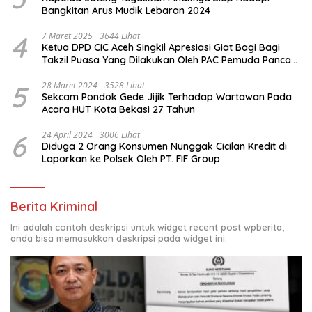
Bangkitan Arus Mudik Lebaran 2024
4
7 Maret 2025
3644 Lihat
Ketua DPD CIC Aceh Singkil Apresiasi Giat Bagi Bagi
Takzil Puasa Yang Dilakukan Oleh PAC Pemuda Panca
Sila di Dampingi Personil TNI/ Polri Kecamatan Gunung
Meriah Kabupaten Aceh Singkil
5
28 Maret 2024
3528 Lihat
Sekcam Pondok Gede Jijik Terhadap Wartawan Pada
Acara HUT Kota Bekasi 27 Tahun
6
24 April 2024
3006 Lihat
Diduga 2 Orang Konsumen Nunggak Cicilan Kredit di
Laporkan ke Polsek Oleh PT. FIF Group
Berita Kriminal
Ini adalah contoh deskripsi untuk widget recent post wpberita,
anda bisa memasukkan deskripsi pada widget ini.