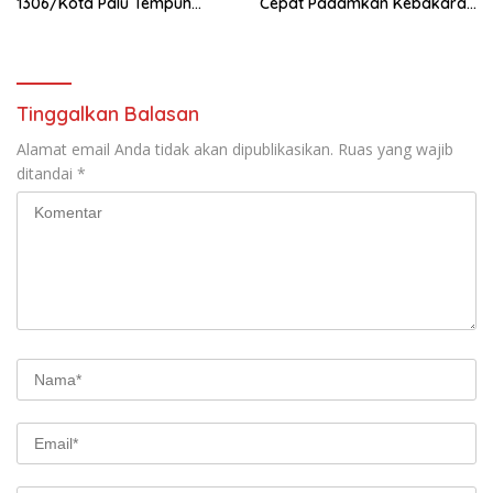
1306/Kota Palu Tempuh
Cepat Padamkan Kebakaran
Olahraga 5 Km Penuh
Lahan Kosong
Semangat
Tinggalkan Balasan
Alamat email Anda tidak akan dipublikasikan.
Ruas yang wajib
ditandai
*