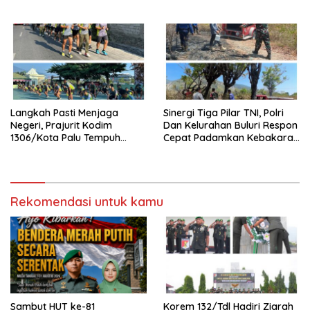
XXIII/Palaka Wira Tahun
Dan Masyarakat Bersihkan
2026
Lingkungan Desa Pancasila
Mukti
Langkah Pasti Menjaga
Sinergi Tiga Pilar TNI, Polri
Negeri, Prajurit Kodim
Dan Kelurahan Buluri Respon
1306/Kota Palu Tempuh
Cepat Padamkan Kebakaran
Olahraga 5 Km Penuh
Lahan Kosong
Semangat
Rekomendasi untuk kamu
Sambut HUT ke-81
Korem 132/Tdl Hadiri Ziarah