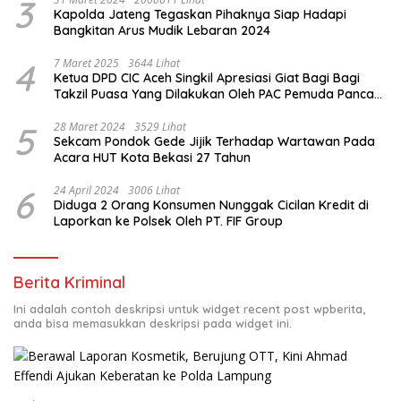
3
Kapolda Jateng Tegaskan Pihaknya Siap Hadapi
Bangkitan Arus Mudik Lebaran 2024
4
7 Maret 2025
3644 Lihat
Ketua DPD CIC Aceh Singkil Apresiasi Giat Bagi Bagi
Takzil Puasa Yang Dilakukan Oleh PAC Pemuda Panca
Sila di Dampingi Personil TNI/ Polri Kecamatan Gunung
Meriah Kabupaten Aceh Singkil
5
28 Maret 2024
3529 Lihat
Sekcam Pondok Gede Jijik Terhadap Wartawan Pada
Acara HUT Kota Bekasi 27 Tahun
6
24 April 2024
3006 Lihat
Diduga 2 Orang Konsumen Nunggak Cicilan Kredit di
Laporkan ke Polsek Oleh PT. FIF Group
Berita Kriminal
Ini adalah contoh deskripsi untuk widget recent post wpberita,
anda bisa memasukkan deskripsi pada widget ini.