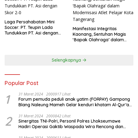
Laga Persahabatan Mini
Soccer: PT. Teupin Lada
Manifestasi Integritas
Tundukkan PT. Asi dengan
Kaonang, Sentuhan Magis
Skor 2-0
‘Bapak Olahraga’ dalam
Modernisasi Atlet Pelajar
Kota Tangerang
Selengkapnya
Popular Post
1
31 Maret 2024
2000917 Lihat
Forum pemuda peduli anak yatim (FORPAY) Gampong
Blang Naleung Mameh Gelar kenduri khatam Al-Qur’an
& Santunan Yatim-Piatu
2
31 Maret 2024
2000842 Lihat
Sinergitas TNI-Polri, Personil Polres Lhokseumawe
Hadiri Operasi Gaktib Waspada Wira Rencong dan
Yustisi Citra Wira Rencong
31 Maret 2024
2000611 Lihat