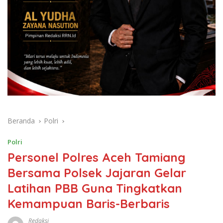
Beranda
Polri
Polri
Personel Polres Aceh Tamiang
Bersama Polsek Jajaran Gelar
Latihan PBB Guna Tingkatkan
Kemampuan Baris-Berbaris
Redaksi