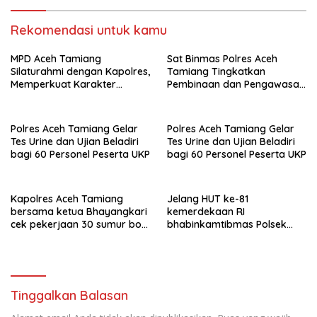
bendera merah putih
Rekomendasi untuk kamu
MPD Aceh Tamiang
Sat Binmas Polres Aceh
Silaturahmi dengan Kapolres,
Tamiang Tingkatkan
Memperkuat Karakter
Pembinaan dan Pengawasan
Peserta Didik
Satpam di PKS PTPN IV
Regional 6 Pulau Tiga
Polres Aceh Tamiang Gelar
Polres Aceh Tamiang Gelar
Tes Urine dan Ujian Beladiri
Tes Urine dan Ujian Beladiri
bagi 60 Personel Peserta UKP
bagi 60 Personel Peserta UKP
Kapolres Aceh Tamiang
Jelang HUT ke-81
bersama ketua Bhayangkari
kemerdekaan RI
cek pekerjaan 30 sumur bor
bhabinkamtibmas Polsek
bantu air bersih
kejuruan muda ajak
masyarakat pasang
bendera merah putih
Tinggalkan Balasan