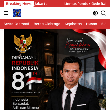
Langsung
 XII ke Jakarta.
Breaking News
Linmas Pondok Gede Raih Juara III Ko
ke
konten
Berita Otomotif
Berita Olahraga
Kejahatan
Nissan
Bulut