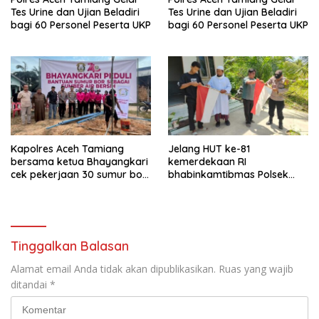
Tes Urine dan Ujian Beladiri
Tes Urine dan Ujian Beladiri
bagi 60 Personel Peserta UKP
bagi 60 Personel Peserta UKP
Kapolres Aceh Tamiang
Jelang HUT ke-81
bersama ketua Bhayangkari
kemerdekaan RI
cek pekerjaan 30 sumur bor
bhabinkamtibmas Polsek
bantu air bersih
kejuruan muda ajak
masyarakat pasang
bendera merah putih
Tinggalkan Balasan
Alamat email Anda tidak akan dipublikasikan.
Ruas yang wajib
ditandai
*