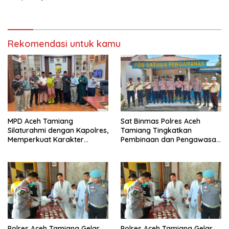
bantu air bersih
kejuruan muda ajak
masyarakat pasang
bendera merah putih
Rekomendasi untuk kamu
MPD Aceh Tamiang
Sat Binmas Polres Aceh
Silaturahmi dengan Kapolres,
Tamiang Tingkatkan
Memperkuat Karakter
Pembinaan dan Pengawasan
Peserta Didik
Satpam di PKS PTPN IV
Regional 6 Pulau Tiga
Polres Aceh Tamiang Gelar
Polres Aceh Tamiang Gelar