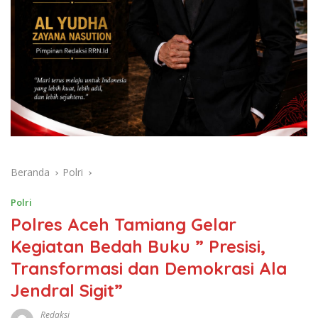
Beranda
Polri
Polri
Polres Aceh Tamiang Gelar
Kegiatan Bedah Buku ” Presisi,
Transformasi dan Demokrasi Ala
Jendral Sigit”
Redaksi