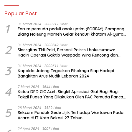
Popular Post
1
31 Maret 2024
2000917 Lihat
Forum pemuda peduli anak yatim (FORPAY) Gampong
Blang Naleung Mameh Gelar kenduri khatam Al-Qur’an
& Santunan Yatim-Piatu
2
31 Maret 2024
2000842 Lihat
Sinergitas TNI-Polri, Personil Polres Lhokseumawe
Hadiri Operasi Gaktib Waspada Wira Rencong dan
Yustisi Citra Wira Rencong
3
31 Maret 2024
2000611 Lihat
Kapolda Jateng Tegaskan Pihaknya Siap Hadapi
Bangkitan Arus Mudik Lebaran 2024
4
7 Maret 2025
3644 Lihat
Ketua DPD CIC Aceh Singkil Apresiasi Giat Bagi Bagi
Takzil Puasa Yang Dilakukan Oleh PAC Pemuda Panca
Sila di Dampingi Personil TNI/ Polri Kecamatan Gunung
Meriah Kabupaten Aceh Singkil
5
28 Maret 2024
3529 Lihat
Sekcam Pondok Gede Jijik Terhadap Wartawan Pada
Acara HUT Kota Bekasi 27 Tahun
24 April 2024
3007 Lihat