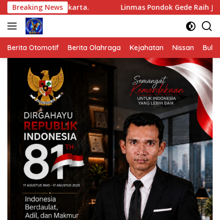
Langsung
Jakarta.
Breaking News
Linmas Pondok Gede Raih Juara III Kota Bekas
ke
konten
Berita Otomotif
Berita Olahraga
Kejahatan
Nissan
Bulut