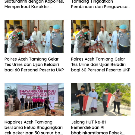
Silaturahmi dengan Kapolres,
Tamiang Tingkatkan
Memperkuat Karakter
Pembinaan dan Pengawasan
Peserta Didik
Satpam di PKS PTPN IV
Regional 6 Pulau Tiga
Polres Aceh Tamiang Gelar
Polres Aceh Tamiang Gelar
Tes Urine dan Ujian Beladiri
Tes Urine dan Ujian Beladiri
bagi 60 Personel Peserta UKP
bagi 60 Personel Peserta UKP
Kapolres Aceh Tamiang
Jelang HUT ke-81
bersama ketua Bhayangkari
kemerdekaan RI
cek pekerjaan 30 sumur bor
bhabinkamtibmas Polsek