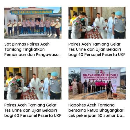
dan Sumber Bor
Bhayangkari Peduli
Sat Binmas Polres Aceh
Polres Aceh Tamiang Gelar
Tamiang Tingkatkan
Tes Urine dan Ujian Beladiri
Pembinaan dan Pengawasan
bagi 60 Personel Peserta UKP
Satpam di PKS PTPN IV
Regional 6 Pulau Tiga
Polres Aceh Tamiang Gelar
Kapolres Aceh Tamiang
Tes Urine dan Ujian Beladiri
bersama ketua Bhayangkari
bagi 60 Personel Peserta UKP
cek pekerjaan 30 sumur bor
bantu air bersih