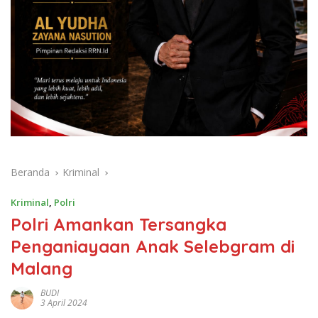
Beranda
Kriminal
Kriminal
,
Polri
Polri Amankan Tersangka
Penganiayaan Anak Selebgram di
Malang
BUDI
3 April 2024