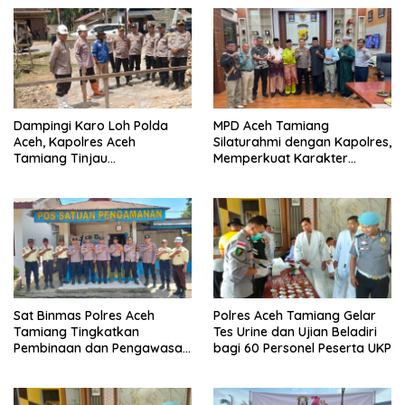
Dampingi Karo Loh Polda
MPD Aceh Tamiang
Aceh, Kapolres Aceh
Silaturahmi dengan Kapolres,
Tamiang Tinjau
Memperkuat Karakter
Pembangunan Pospol Babo
Peserta Didik
dan Sumber Bor
Bhayangkari Peduli
Sat Binmas Polres Aceh
Polres Aceh Tamiang Gelar
Tamiang Tingkatkan
Tes Urine dan Ujian Beladiri
Pembinaan dan Pengawasan
bagi 60 Personel Peserta UKP
Satpam di PKS PTPN IV
Regional 6 Pulau Tiga