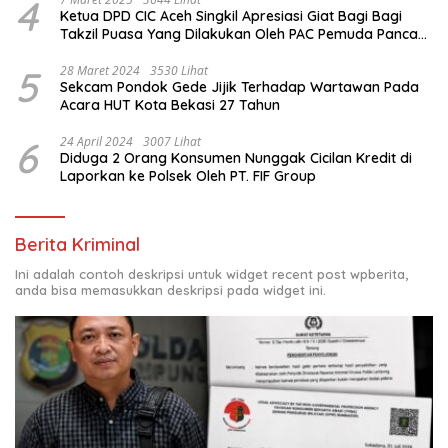
4
Ketua DPD CIC Aceh Singkil Apresiasi Giat Bagi Bagi
Takzil Puasa Yang Dilakukan Oleh PAC Pemuda Panca
Sila di Dampingi Personil TNI/ Polri Kecamatan Gunung
Meriah Kabupaten Aceh Singkil
5
28 Maret 2024
3530 Lihat
Sekcam Pondok Gede Jijik Terhadap Wartawan Pada
Acara HUT Kota Bekasi 27 Tahun
6
24 April 2024
3007 Lihat
Diduga 2 Orang Konsumen Nunggak Cicilan Kredit di
Laporkan ke Polsek Oleh PT. FIF Group
Berita Kriminal
Ini adalah contoh deskripsi untuk widget recent post wpberita,
anda bisa memasukkan deskripsi pada widget ini.