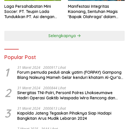
Laga Persahabatan Mini
Manifestasi Integritas
Soccer: PT. Teupin Lada
Kaonang, Sentuhan Magis
Tundukkan PT. Asi dengan
‘Bapak Olahraga’ dalam
Skor 2-0
Modernisasi Atlet Pelajar
Kota Tangerang
Selengkapnya
Popular Post
1
31 Maret 2024
2000917 Lihat
Forum pemuda peduli anak yatim (FORPAY) Gampong
Blang Naleung Mameh Gelar kenduri khatam Al-Qur’an
& Santunan Yatim-Piatu
2
31 Maret 2024
2000844 Lihat
Sinergitas TNI-Polri, Personil Polres Lhokseumawe
Hadiri Operasi Gaktib Waspada Wira Rencong dan
Yustisi Citra Wira Rencong
3
31 Maret 2024
2000613 Lihat
Kapolda Jateng Tegaskan Pihaknya Siap Hadapi
Bangkitan Arus Mudik Lebaran 2024
7 Maret 2025
3644 Lihat