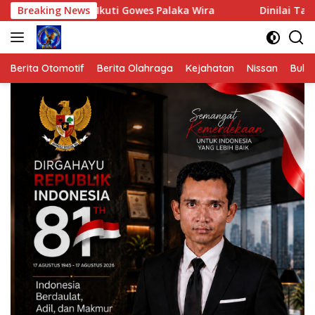
Langsung
 Ikuti Gowes Palaka Wira
Breaking News
Dinilai Tak Mengindahkan Sem
ke
konten
Berita Otomotif
Berita Olahraga
Kejahatan
Nissan
Bulut