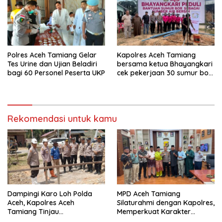
Polres Aceh Tamiang Gelar
Kapolres Aceh Tamiang
Tes Urine dan Ujian Beladiri
bersama ketua Bhayangkari
bagi 60 Personel Peserta UKP
cek pekerjaan 30 sumur bor
bantu air bersih
Rekomendasi untuk kamu
Dampingi Karo Loh Polda
MPD Aceh Tamiang
Aceh, Kapolres Aceh
Silaturahmi dengan Kapolres,
Tamiang Tinjau
Memperkuat Karakter
Pembangunan Pospol Babo
Peserta Didik