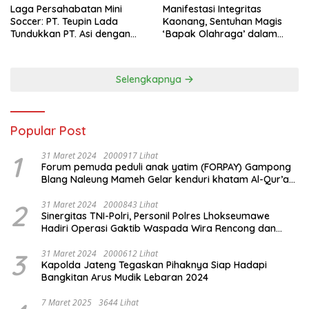
Laga Persahabatan Mini
Manifestasi Integritas
Soccer: PT. Teupin Lada
Kaonang, Sentuhan Magis
Tundukkan PT. Asi dengan
‘Bapak Olahraga’ dalam
Skor 2-0
Modernisasi Atlet Pelajar
Kota Tangerang
Selengkapnya
Popular Post
1
31 Maret 2024
2000917 Lihat
Forum pemuda peduli anak yatim (FORPAY) Gampong
Blang Naleung Mameh Gelar kenduri khatam Al-Qur’an
& Santunan Yatim-Piatu
2
31 Maret 2024
2000843 Lihat
Sinergitas TNI-Polri, Personil Polres Lhokseumawe
Hadiri Operasi Gaktib Waspada Wira Rencong dan
Yustisi Citra Wira Rencong
3
31 Maret 2024
2000612 Lihat
Kapolda Jateng Tegaskan Pihaknya Siap Hadapi
Bangkitan Arus Mudik Lebaran 2024
7 Maret 2025
3644 Lihat