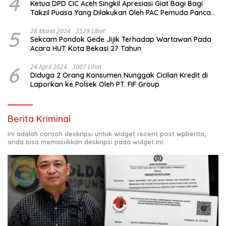
4
Ketua DPD CIC Aceh Singkil Apresiasi Giat Bagi Bagi
Takzil Puasa Yang Dilakukan Oleh PAC Pemuda Panca
Sila di Dampingi Personil TNI/ Polri Kecamatan Gunung
Meriah Kabupaten Aceh Singkil
5
28 Maret 2024
3529 Lihat
Sekcam Pondok Gede Jijik Terhadap Wartawan Pada
Acara HUT Kota Bekasi 27 Tahun
6
24 April 2024
3007 Lihat
Diduga 2 Orang Konsumen Nunggak Cicilan Kredit di
Laporkan ke Polsek Oleh PT. FIF Group
Berita Kriminal
Ini adalah contoh deskripsi untuk widget recent post wpberita,
anda bisa memasukkan deskripsi pada widget ini.