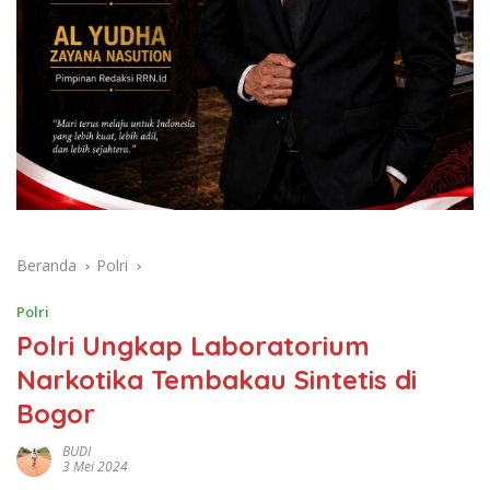
Beranda
Polri
Polri
Polri Ungkap Laboratorium
Narkotika Tembakau Sintetis di
Bogor
BUDI
3 Mei 2024