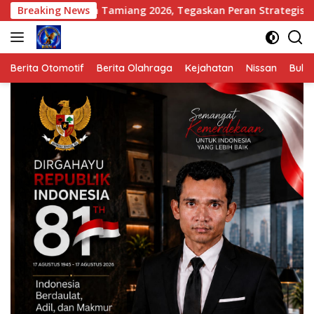
Langsung
eh Tamiang 2026, Tegaskan Peran Strategis Komunikasi dalam 
Breaking News
ke
konten
Berita Otomotif
Berita Olahraga
Kejahatan
Nissan
Bulut