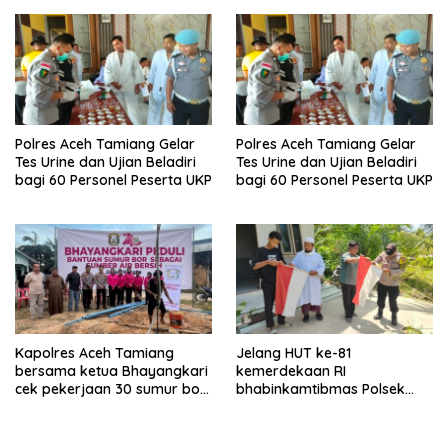
Regional 6 Pulau Tiga
Polres Aceh Tamiang Gelar
Polres Aceh Tamiang Gelar
Tes Urine dan Ujian Beladiri
Tes Urine dan Ujian Beladiri
bagi 60 Personel Peserta UKP
bagi 60 Personel Peserta UKP
Kapolres Aceh Tamiang
Jelang HUT ke-81
bersama ketua Bhayangkari
kemerdekaan RI
cek pekerjaan 30 sumur bor
bhabinkamtibmas Polsek
bantu air bersih
kejuruan muda ajak
masyarakat pasang
bendera merah putih