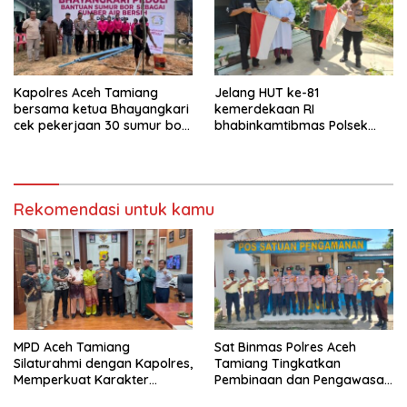
Kapolres Aceh Tamiang
Jelang HUT ke-81
bersama ketua Bhayangkari
kemerdekaan RI
cek pekerjaan 30 sumur bor
bhabinkamtibmas Polsek
bantu air bersih
kejuruan muda ajak
masyarakat pasang
bendera merah putih
Rekomendasi untuk kamu
MPD Aceh Tamiang
Sat Binmas Polres Aceh
Silaturahmi dengan Kapolres,
Tamiang Tingkatkan
Memperkuat Karakter
Pembinaan dan Pengawasan
Peserta Didik
Satpam di PKS PTPN IV