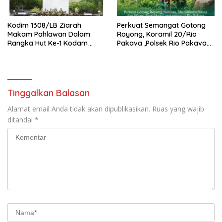
Kodim 1308/LB Ziarah
Perkuat Semangat Gotong
Makam Pahlawan Dalam
Royong, Koramil 20/Rio
Rangka Hut Ke-1 Kodam
Pakava ,Polsek Rio Pakava
XXIII/Palaka Wira Tahun
Dan Masyarakat Bersihkan
2026
Lingkungan Desa Pancasila
Mukti
Tinggalkan Balasan
Alamat email Anda tidak akan dipublikasikan.
Ruas yang wajib
ditandai
*