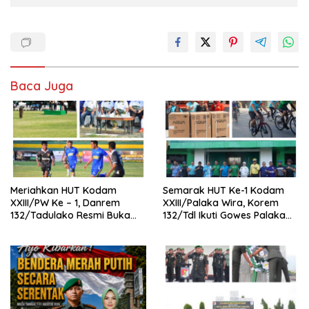
Baca Juga
Meriahkan HUT Kodam
Semarak HUT Ke-1 Kodam
XXIII/PW Ke – 1, Danrem
XXIII/Palaka Wira, Korem
132/Tadulako Resmi Buka
132/Tdl Ikuti Gowes Palaka
Open Turnament Sepak Bola
Wira
Piala Pangdam XXIII/PW TA
2026.