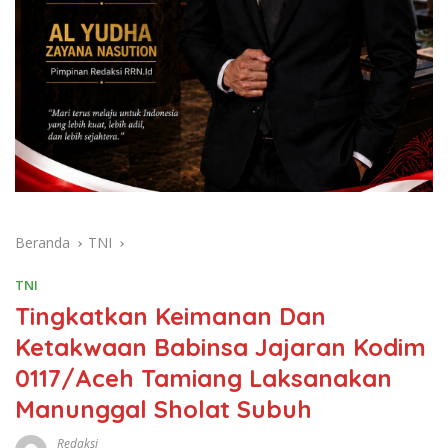
Beranda
TNI
TNI
Tingkatkan Keimanan Dan
Ketakwaan Babinsa Jajaran Kodim
0117/Aceh Tamiang Laksanakan
Manunggal Sholat Subuh
Redaksi