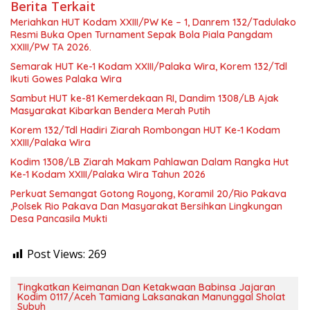
Berita Terkait
Meriahkan HUT Kodam XXIII/PW Ke – 1, Danrem 132/Tadulako
Resmi Buka Open Turnament Sepak Bola Piala Pangdam
XXIII/PW TA 2026.
Semarak HUT Ke-1 Kodam XXIII/Palaka Wira, Korem 132/Tdl
Ikuti Gowes Palaka Wira
Sambut HUT ke-81 Kemerdekaan RI, Dandim 1308/LB Ajak
Masyarakat Kibarkan Bendera Merah Putih
Korem 132/Tdl Hadiri Ziarah Rombongan HUT Ke-1 Kodam
XXIII/Palaka Wira
Kodim 1308/LB Ziarah Makam Pahlawan Dalam Rangka Hut
Ke-1 Kodam XXIII/Palaka Wira Tahun 2026
Perkuat Semangat Gotong Royong, Koramil 20/Rio Pakava
,Polsek Rio Pakava Dan Masyarakat Bersihkan Lingkungan
Desa Pancasila Mukti
Post Views:
269
Tingkatkan Keimanan Dan Ketakwaan Babinsa Jajaran
Kodim 0117/Aceh Tamiang Laksanakan Manunggal Sholat
Subuh