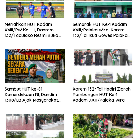
Meriahkan HUT Kodam
Semarak HUT Ke-1 Kodam
XXIII/PW Ke – 1, Danrem
XXIII/Palaka Wira, Korem
132/Tadulako Resmi Buka
132/Tdl Ikuti Gowes Palaka
Open Turnament Sepak Bola
Wira
Piala Pangdam XXIII/PW TA
2026.
Sambut HUT ke-81
Korem 132/Tdl Hadiri Ziarah
Kemerdekaan RI, Dandim
Rombongan HUT Ke-1
1308/LB Ajak Masyarakat
Kodam XXIII/Palaka Wira
Kibarkan Bendera Merah
Putih