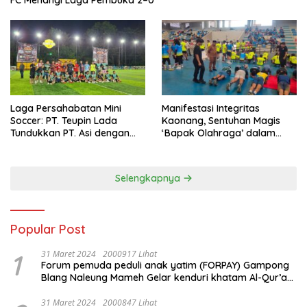
FC Menangi Laga Pembuka 2–0
Laga Persahabatan Mini
Manifestasi Integritas
Soccer: PT. Teupin Lada
Kaonang, Sentuhan Magis
Tundukkan PT. Asi dengan
‘Bapak Olahraga’ dalam
Skor 2-0
Modernisasi Atlet Pelajar
Kota Tangerang
Selengkapnya
Popular Post
1
31 Maret 2024
2000917 Lihat
Forum pemuda peduli anak yatim (FORPAY) Gampong
Blang Naleung Mameh Gelar kenduri khatam Al-Qur’an
& Santunan Yatim-Piatu
31 Maret 2024
2000847 Lihat