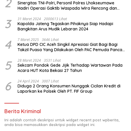
2
Sinergitas TNI-Polri, Personil Polres Lhokseumawe
Hadiri Operasi Gaktib Waspada Wira Rencong dan
Yustisi Citra Wira Rencong
3
31 Maret 2024
2000613 Lihat
Kapolda Jateng Tegaskan Pihaknya Siap Hadapi
Bangkitan Arus Mudik Lebaran 2024
4
7 Maret 2025
3646 Lihat
Ketua DPD CIC Aceh Singkil Apresiasi Giat Bagi Bagi
Takzil Puasa Yang Dilakukan Oleh PAC Pemuda Panca
Sila di Dampingi Personil TNI/ Polri Kecamatan Gunung
Meriah Kabupaten Aceh Singkil
5
28 Maret 2024
3531 Lihat
Sekcam Pondok Gede Jijik Terhadap Wartawan Pada
Acara HUT Kota Bekasi 27 Tahun
6
24 April 2024
3007 Lihat
Diduga 2 Orang Konsumen Nunggak Cicilan Kredit di
Laporkan ke Polsek Oleh PT. FIF Group
Berita Kriminal
Ini adalah contoh deskripsi untuk widget recent post wpberita,
anda bisa memasukkan deskripsi pada widget ini.