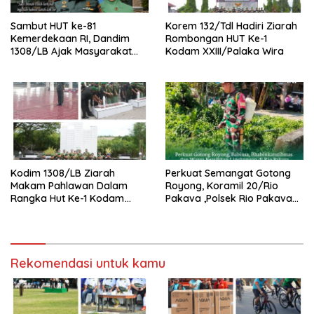
Sambut HUT ke-81
Korem 132/Tdl Hadiri Ziarah
Kemerdekaan RI, Dandim
Rombongan HUT Ke-1
1308/LB Ajak Masyarakat
Kodam XXIII/Palaka Wira
Kibarkan Bendera Merah
Putih
Kodim 1308/LB Ziarah
Perkuat Semangat Gotong
Makam Pahlawan Dalam
Royong, Koramil 20/Rio
Rangka Hut Ke-1 Kodam
Pakava ,Polsek Rio Pakava
XXIII/Palaka Wira Tahun
Dan Masyarakat Bersihkan
2026
Lingkungan Desa Pancasila
Mukti
Rekomendasi untuk kamu