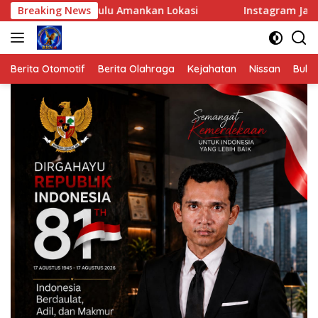
Langsung
 Hulu Amankan Lokasi
Breaking News
Instagram Jadi Jalur Transaksi, 
ke
konten
Berita Otomotif
Berita Olahraga
Kejahatan
Nissan
Bulut