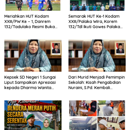
Meriahkan HUT Kodam
Semarak HUT Ke-1 Kodam
XXIII/PW Ke – 1, Danrem
XXIII/Palaka Wira, Korem
132/Tadulako Resmi Buka
132/Tdl Ikuti Gowes Palaka
Open Turnament Sepak Bola
Wira
Piala Pangdam XXIII/PW TA
2026.
Kepsek SD Negeri 1 Sungai
Dari Murid Menjadi Pemimpin
Liput Sampaikan Apresiasi
Sekolah: Kisah Pengabdian
kepada Dharma Wanita
Nuraini, S.Pd. Kembali
Kabinet Merah Putih Seruni
Mengabdi di SD Negeri 1
atas Dukungan Renovasi
Sungai Liput
Sekolah