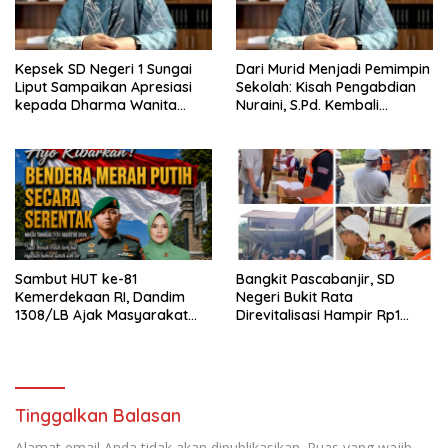
Kepsek SD Negeri 1 Sungai
Dari Murid Menjadi Pemimpin
Liput Sampaikan Apresiasi
Sekolah: Kisah Pengabdian
kepada Dharma Wanita
Nuraini, S.Pd. Kembali
Kabinet Merah Putih Seruni
Mengabdi di SD Negeri 1
atas Dukungan Renovasi
Sungai Liput
Sekolah
Sambut HUT ke-81
Bangkit Pascabanjir, SD
Kemerdekaan RI, Dandim
Negeri Bukit Rata
1308/LB Ajak Masyarakat
Direvitalisasi Hampir Rp1
Kibarkan Bendera Merah
Miliar, Proyek Capai 60
Putih
Persen dan Terapkan
Standar K3
Tinggalkan Balasan
Alamat email Anda tidak akan dipublikasikan.
Ruas yang wajib