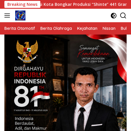
Langsung
asi Kota Bongkar Produksi “Shinte” 441 Gram.
Breaking News
Meriahka
ke
konten
Berita Otomotif
Berita Olahraga
Kejahatan
Nissan
Bulut