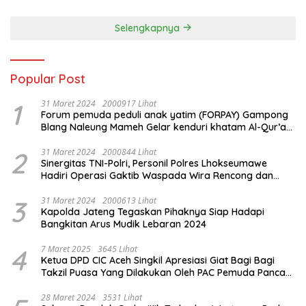
Kota Tangerang
Selengkapnya
Popular Post
1
31 Maret 2024
2000917 Lihat
Forum pemuda peduli anak yatim (FORPAY) Gampong
Blang Naleung Mameh Gelar kenduri khatam Al-Qur’an
& Santunan Yatim-Piatu
2
31 Maret 2024
2000844 Lihat
Sinergitas TNI-Polri, Personil Polres Lhokseumawe
Hadiri Operasi Gaktib Waspada Wira Rencong dan
Yustisi Citra Wira Rencong
3
31 Maret 2024
2000613 Lihat
Kapolda Jateng Tegaskan Pihaknya Siap Hadapi
Bangkitan Arus Mudik Lebaran 2024
4
7 Maret 2025
3645 Lihat
Ketua DPD CIC Aceh Singkil Apresiasi Giat Bagi Bagi
Takzil Puasa Yang Dilakukan Oleh PAC Pemuda Panca
Sila di Dampingi Personil TNI/ Polri Kecamatan Gunung
Meriah Kabupaten Aceh Singkil
28 Maret 2024
3531 Lihat