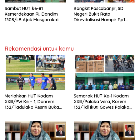
Sambut HUT ke-81
Bangkit Pascabanjir, SD
Kemerdekaan RI, Dandim
Negeri Bukit Rata
1308/LB Ajak Masyarakat
Direvitalisasi Hampir Rp1
Kibarkan Bendera Merah
Miliar, Proyek Capai 60
Putih
Persen dan Terapkan
Standar K3
Rekomendasi untuk kamu
Meriahkan HUT Kodam
Semarak HUT Ke-1 Kodam
XXIII/PW Ke – 1, Danrem
XXIII/Palaka Wira, Korem
132/Tadulako Resmi Buka
132/Tdl Ikuti Gowes Palaka
Open Turnament Sepak Bola
Wira
Piala Pangdam XXIII/PW TA
2026.