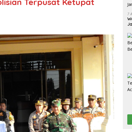
lisian Terpusat Ketupat
7 
Wa
Ja