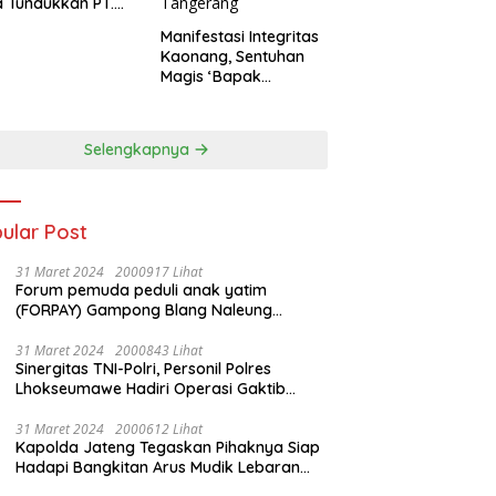
 Tundukkan PT.
dengan Skor 2-0
Manifestasi Integritas
Kaonang, Sentuhan
Magis ‘Bapak
Olahraga’ dalam
Modernisasi Atlet
Pelajar Kota
Selengkapnya
Tangerang
ular Post
31 Maret 2024
2000917 Lihat
Forum pemuda peduli anak yatim
(FORPAY) Gampong Blang Naleung
Mameh Gelar kenduri khatam Al-Qur’an &
Santunan Yatim-Piatu
31 Maret 2024
2000843 Lihat
Sinergitas TNI-Polri, Personil Polres
Lhokseumawe Hadiri Operasi Gaktib
Waspada Wira Rencong dan Yustisi Citra
Wira Rencong
31 Maret 2024
2000612 Lihat
Kapolda Jateng Tegaskan Pihaknya Siap
Hadapi Bangkitan Arus Mudik Lebaran
2024