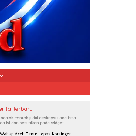
erita Terbaru
i adalah contoh judul deskripsi yang bisa
da isi dan sesuaikan pada widget