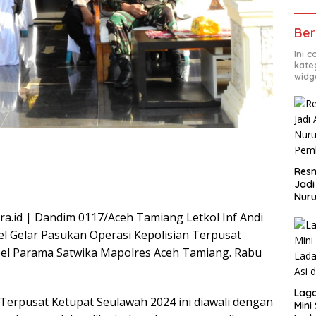
Ber
Ini 
kate
widg
Resm
Jadi
Nuru
Pem
a.id | Dandim 0117/Aceh Tamiang Letkol Inf Andi
Apel Gelar Pasukan Operasi Kepolisian Terpusat
pel Parama Satwika Mapolres Aceh Tamiang. Rabu
Lag
 Terpusat Ketupat Seulawah 2024 ini diawali dengan
Mini