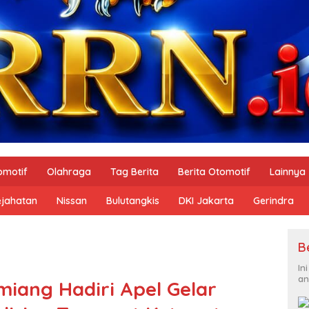
omotif
Olahraga
Tag Berita
Berita Otomotif
Lainnya
ejahatan
Nissan
Bulutangkis
DKI Jakarta
Gerindra
B
In
an
iang Hadiri Apel Gelar