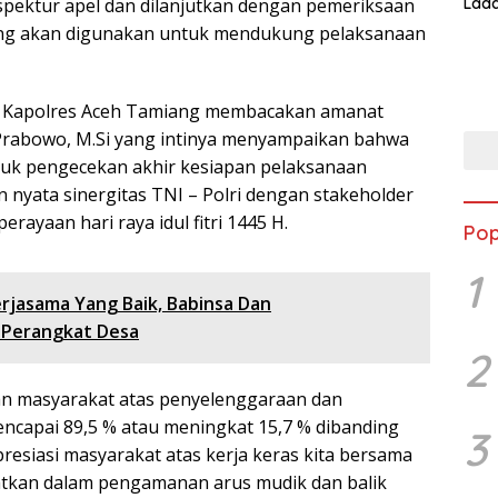
spektur apel dan dilanjutkan dengan pemeriksaan
Lada
Asi 
ang akan digunakan untuk mendukung pelaksanaan
i, Kapolres Aceh Tamiang membacakan amanat
git Prabowo, M.Si yang intinya menyampaikan bahwa
tuk pengecekan akhir kesiapan pelaksanaan
 nyata sinergitas TNI – Polri dengan stakeholder
ayaan hari raya idul fitri 1445 H.
Pop
1
rjasama Yang Baik, Babinsa Dan
 Perangkat Desa
2
san masyarakat atas penyelenggaraan dan
capai 89,5 % atau meningkat 15,7 % dibanding
3
resiasi masyarakat atas kerja keras kita bersama
atkan dalam pengamanan arus mudik dan balik