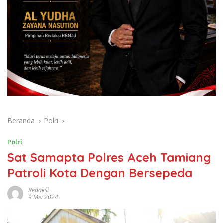
Beranda
Polri
Polri
Sat Samapta Polres Aceh Tamiang
Patroli Kota Dengan Bersepeda
Redaksi
9 Mei 2024