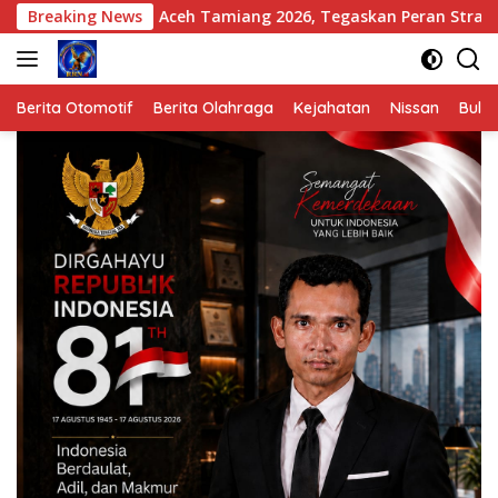
Langsung
I Aceh Tamiang 2026, Tegaskan Peran Strategis Komunikasi d
Breaking News
ke
konten
Berita Otomotif
Berita Olahraga
Kejahatan
Nissan
Bulut