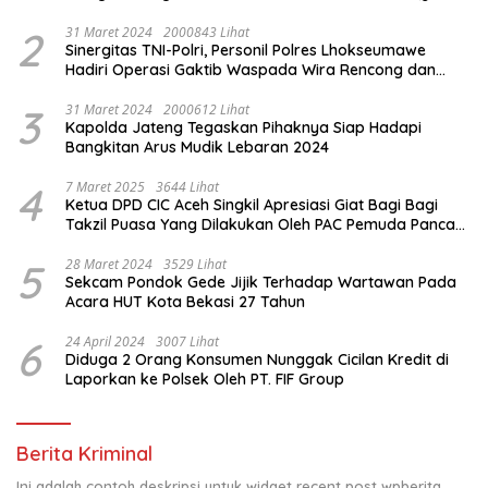
& Santunan Yatim-Piatu
2
31 Maret 2024
2000843 Lihat
Sinergitas TNI-Polri, Personil Polres Lhokseumawe
Hadiri Operasi Gaktib Waspada Wira Rencong dan
Yustisi Citra Wira Rencong
3
31 Maret 2024
2000612 Lihat
Kapolda Jateng Tegaskan Pihaknya Siap Hadapi
Bangkitan Arus Mudik Lebaran 2024
4
7 Maret 2025
3644 Lihat
Ketua DPD CIC Aceh Singkil Apresiasi Giat Bagi Bagi
Takzil Puasa Yang Dilakukan Oleh PAC Pemuda Panca
Sila di Dampingi Personil TNI/ Polri Kecamatan Gunung
Meriah Kabupaten Aceh Singkil
5
28 Maret 2024
3529 Lihat
Sekcam Pondok Gede Jijik Terhadap Wartawan Pada
Acara HUT Kota Bekasi 27 Tahun
6
24 April 2024
3007 Lihat
Diduga 2 Orang Konsumen Nunggak Cicilan Kredit di
Laporkan ke Polsek Oleh PT. FIF Group
Berita Kriminal
Ini adalah contoh deskripsi untuk widget recent post wpberita,