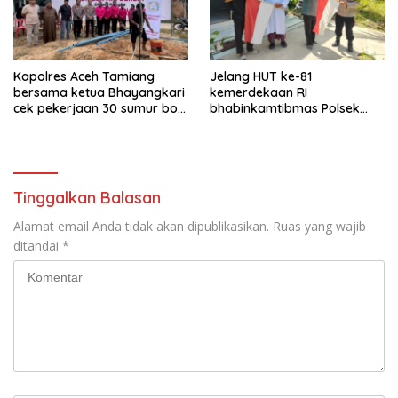
Kapolres Aceh Tamiang
Jelang HUT ke-81
bersama ketua Bhayangkari
kemerdekaan RI
cek pekerjaan 30 sumur bor
bhabinkamtibmas Polsek
bantu air bersih
kejuruan muda ajak
masyarakat pasang
bendera merah putih
Tinggalkan Balasan
Alamat email Anda tidak akan dipublikasikan.
Ruas yang wajib
ditandai
*