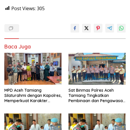
Post Views:
305
Baca Juga
MPD Aceh Tamiang
Sat Binmas Polres Aceh
Silaturahmi dengan Kapolres,
Tamiang Tingkatkan
Memperkuat Karakter
Pembinaan dan Pengawasan
Peserta Didik
Satpam di PKS PTPN IV
Regional 6 Pulau Tiga