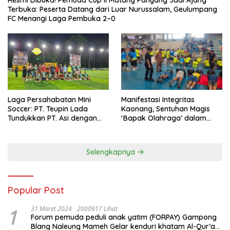
Terbuka: Peserta Datang dari Luar Nurussalam, Geulumpang
FC Menangi Laga Pembuka 2–0
Laga Persahabatan Mini
Manifestasi Integritas
Soccer: PT. Teupin Lada
Kaonang, Sentuhan Magis
Tundukkan PT. Asi dengan
‘Bapak Olahraga’ dalam
Skor 2-0
Modernisasi Atlet Pelajar
Kota Tangerang
Selengkapnya
Popular Post
1
31 Maret 2024
2000917 Lihat
Forum pemuda peduli anak yatim (FORPAY) Gampong
Blang Naleung Mameh Gelar kenduri khatam Al-Qur’an